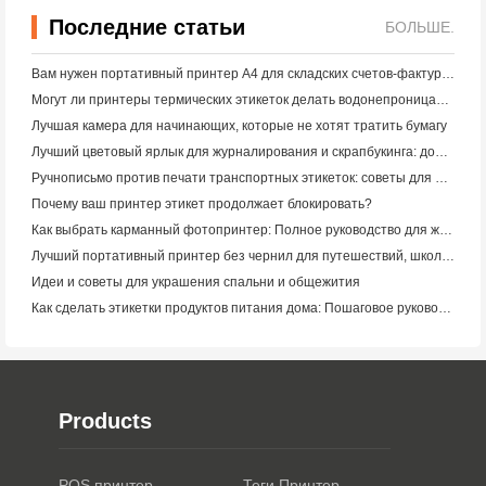
Последние статьи
БОЛЬШЕ.
Вам нужен портативный принтер A4 для складских счетов-фактур? Что действительно работает
Могут ли принтеры термических этикеток делать водонепроницаемые этикетки для продуктов малого бизнеса?
Лучшая камера для начинающих, которые не хотят тратить бумагу
Лучший цветовый ярлык для журналирования и скрапбукинга: добавьте больше цвета на каждую страницу
Ручнописьмо против печати транспортных этикеток: советы для малого бизнеса в 2026 году
Почему ваш принтер этикет продолжает блокировать?
Как выбрать карманный фотопринтер: Полное руководство для журналистов, путешественников и пользователей iPhone
Лучший портативный принтер без чернил для путешествий, школы и мобильной работы: Hanin MT620 Pro Review
Идеи и советы для украшения спальни и общежития
Как сделать этикетки продуктов питания дома: Пошаговое руководство для малого пищевого бизнеса
Products
POS принтер
Теги Принтер