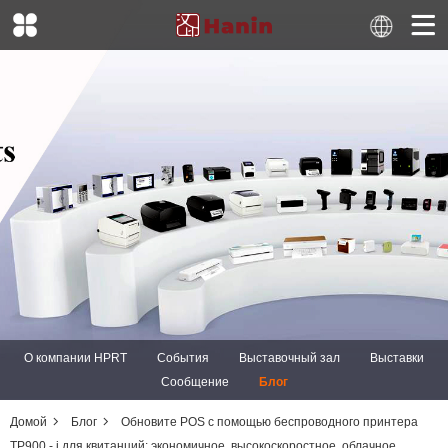
О компании HPRT
События
Выставочный зал
Выставки
Сообщение
Блог
Домой
Блог
Обновите POS с помощью беспроводного принтера
TP900 - i для квитанций: экономичное, высокоскоростное, облачное