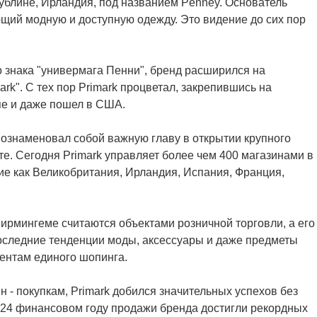
Дублине, Ирландия, под названием Penney. Основатель
ющий модную и доступную одежду. Это видение до сих пор
го знака "универмага Пенни", бренд расширился на
rk". С тех пор Primark процветал, закрепившись на
е и даже пошел в США.
 ознаменовал собой важную главу в открытии крупного
те. Сегодня Primark управляет более чем 400 магазинами в
ие как Великобритания, Ирландия, Испания, Франция,
ирмингеме считаются объектами розничной торговли, а его
оследние тенденции моды, аксессуары и даже предметы
ентам единого шопинга.
 - покупкам, Primark добился значительных успехов без
24 финансовом году продажи бренда достигли рекордных