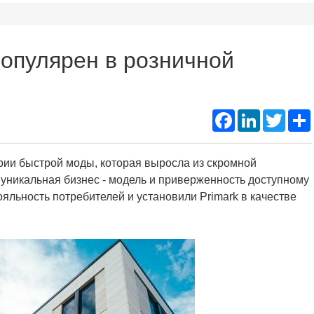
Подд
Thermal Printer Mechanism
Name Ta
популярен в розничной
Portable A4 Printer
Instant
Photo Booth Printer
Facebook
LinkedIn
Twitte
рии быстрой моды, которая выросла из скромной
о уникальная бизнес - модель и приверженность доступному
льность потребителей и установили Primark в качестве