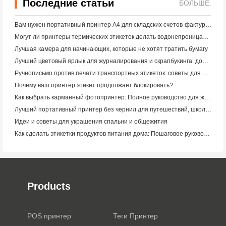
Последние статьи
БОЛЬШЕ.
Вам нужен портативный принтер A4 для складских счетов-фактур? Что действительно работает
Могут ли принтеры термических этикеток делать водонепроницаемые этикетки для продуктов малого бизнеса?
Лучшая камера для начинающих, которые не хотят тратить бумагу
Лучший цветовый ярлык для журналирования и скрапбукинга: добавьте больше цвета на каждую страницу
Ручнописьмо против печати транспортных этикеток: советы для малого бизнеса в 2026 году
Почему ваш принтер этикет продолжает блокировать?
Как выбрать карманный фотопринтер: Полное руководство для журналистов, путешественников и пользователей iPhone
Лучший портативный принтер без чернил для путешествий, школы и мобильной работы: Hanin MT620 Pro Review
Идеи и советы для украшения спальни и общежития
Как сделать этикетки продуктов питания дома: Пошаговое руководство для малого пищевого бизнеса
Products
POS принтер
Теги Принтер