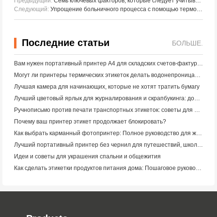
Предыдущий:
Семь ключевых факторов, которые следует учитывать при выборе подходящего производителя цифрового текстильного принтера
Следующий:
Упрощение больничного процесса с помощью термочувствительных принтеров HPRT и сканеров штрих - кодов
Последние статьи
БОЛЬШЕ.
Вам нужен портативный принтер A4 для складских счетов-фактур? Что действительно работает
Могут ли принтеры термических этикеток делать водонепроницаемые этикетки для продуктов малого бизнеса?
Лучшая камера для начинающих, которые не хотят тратить бумагу
Лучший цветовый ярлык для журналирования и скрапбукинга: добавьте больше цвета на каждую страницу
Ручнописьмо против печати транспортных этикеток: советы для малого бизнеса в 2026 году
Почему ваш принтер этикет продолжает блокировать?
Как выбрать карманный фотопринтер: Полное руководство для журналистов, путешественников и пользователей iPhone
Лучший портативный принтер без чернил для путешествий, школы и мобильной работы: Hanin MT620 Pro Review
Идеи и советы для украшения спальни и общежития
Как сделать этикетки продуктов питания дома: Пошаговое руководство для малого пищевого бизнеса