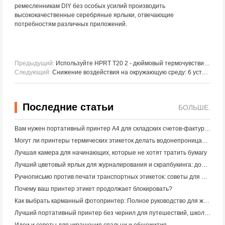
ремесленникам DIY без особых усилий производить
высококачественные серебряные ярлыки, отвечающие
потребностям различных приложений.
Предыдущий:
Используйте HPRT T20 2 - дюймовый термочувствительный принтер для улучшения работы с этикетками
Следующий:
Снижение воздействия на окружающую среду: 6 устойчивых методов производства текстильной продукции
Последние статьи
БОЛЬШЕ.
Вам нужен портативный принтер A4 для складских счетов-фактур? Что действительно работает
Могут ли принтеры термических этикеток делать водонепроницаемые этикетки для продуктов малого бизнеса?
Лучшая камера для начинающих, которые не хотят тратить бумагу
Лучший цветовый ярлык для журналирования и скрапбукинга: добавьте больше цвета на каждую страницу
Ручнописьмо против печати транспортных этикеток: советы для малого бизнеса в 2026 году
Почему ваш принтер этикет продолжает блокировать?
Как выбрать карманный фотопринтер: Полное руководство для журналистов, путешественников и пользователей iPhone
Лучший портативный принтер без чернил для путешествий, школы и мобильной работы: Hanin MT620 Pro Review