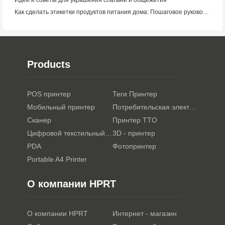
Идеи и советы для украшения спальни и общежития
Как сделать этикетки продуктов питания дома: Пошаговое руководство для малого пищевого бизнеса
Products
POS принтер
Теги Принтер
Мобильный принтер
Потребительская электроника
Сканер
Принтер TTO
Цифровой текстильный принтер
3D - принтер
PDA
Фотопринтер
Portable A4 Printer
О компании HPRT
О компании HPRT
Интернет - магазин