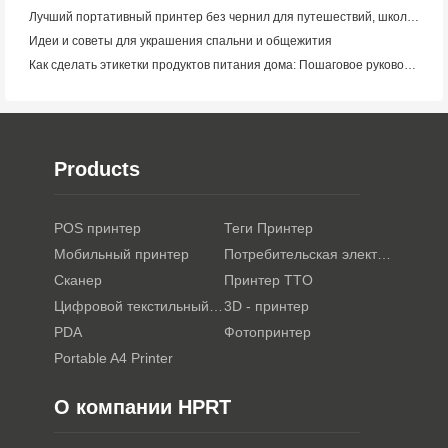
Лучший портативный принтер без чернил для путешествий, школы и мобильной работы: Hanin MT620 Pro Review
Идеи и советы для украшения спальни и общежития
Как сделать этикетки продуктов питания дома: Пошаговое руководство для малого пищевого бизнеса
Products
POS принтер
Теги Принтер
Мобильный принтер
Потребительская электроника
Сканер
Принтер TTO
Цифровой текстильный принтер
3D - принтер
PDA
Фотопринтер
Portable A4 Printer
О компании HPRT