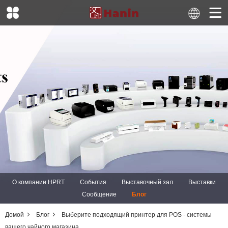
О компании HPRT
События
Выставочный зал
Выставки
Сообщение
Блог
Домой
Блог
Выберите подходящий принтер для POS - системы
вашего чайного магазина