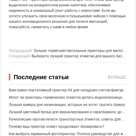
выделялся на конкурентном рынке напитков, обеспечивая
надежность и уникальный опыт работы с клиентами. Если вы
хотите улучшить свою молочную и пузырьковую чайную с помощью
нашего инновационного решения для печати квитанций,
пожалуйста, свяжитесь с нами в любое время.
Предыдущий:
Лучшие термочувствительные принтеры для малого бизнеса в сфере общественного питания, розничной торговли и электронной коммерции (2024)
Следующий:
Выберите лучший принтер этикетки для вашего бизнеса
Последние статьи
БОЛЬШЕ.
Вам нужен портативный принтер A4 для складских счетов-фактур? Что действительно работает
Могут ли принтеры термических этикеток делать водонепроницаемые этикетки для продуктов малого бизнеса?
Лучшая камера для начинающих, которые не хотят тратить бумагу
Лучший цветовый ярлык для журналирования и скрапбукинга: добавьте больше цвета на каждую страницу
Ручнописьмо против печати транспортных этикеток: советы для малого бизнеса в 2026 году
Почему ваш принтер этикет продолжает блокировать?
Как выбрать карманный фотопринтер: Полное руководство для журналистов, путешественников и пользователей iPhone