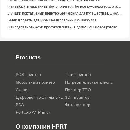
Как выбрать карманный фотопринтер: Полное руководство для журналистов, путешественников и пользователей iPhone
Лучший портативный принтер без чернил для путешествий, школы и мобильной работы: Hanin MT620 Pro Review
Идеи и советы для украшения спальни и общежития
Как сделать этикетки продуктов питания дома: Пошаговое руководство для малого пищевого бизнеса
Products
POS принтер
Теги Принтер
Мобильный принтер
Потребительская электроника
Сканер
Принтер TTO
Цифровой текстильный принтер
3D - принтер
PDA
Фотопринтер
Portable A4 Printer
О компании HPRT