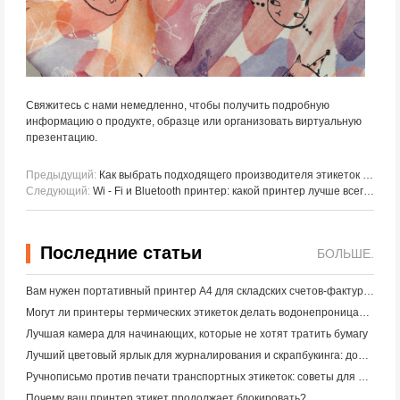
Свяжитесь с нами немедленно, чтобы получить подробную
информацию о продукте, образце или организовать виртуальную
презентацию.
Предыдущий:
Как выбрать подходящего производителя этикеток для компании - разработчика программного обеспечения
Следующий:
Wi - Fi и Bluetooth принтер: какой принтер лучше всего подходит для печати этикеток и наклеек?
Последние статьи
БОЛЬШЕ.
Вам нужен портативный принтер A4 для складских счетов-фактур? Что действительно работает
Могут ли принтеры термических этикеток делать водонепроницаемые этикетки для продуктов малого бизнеса?
Лучшая камера для начинающих, которые не хотят тратить бумагу
Лучший цветовый ярлык для журналирования и скрапбукинга: добавьте больше цвета на каждую страницу
Ручнописьмо против печати транспортных этикеток: советы для малого бизнеса в 2026 году
Почему ваш принтер этикет продолжает блокировать?