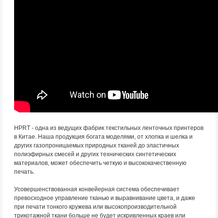
HPRT - одна из ведущих фабрик текстильных ленточных принтеров
в Китае. Наша продукция богата моделями, от хлопка и шелка и
других газопроницаемых природных тканей до эластичных
полиэфирных смесей и других технических синтетических
материалов, может обеспечить четкую и высококачественную
печать.
Усовершенствованная конвейерная система обеспечивает
превосходное управление тканью и выравнивание цвета, и даже
при печати тонкого кружева или высокопроизводительной
трикотажной ткани больше не будет искривленных краев или