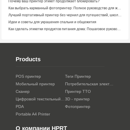
Почему ваш принтер этикет продолжает блокировать?
Как выбрать карманный фотопринтер: Полное руководство для журналистов, путешественников и пользователей iPhone
Лучший портативный принтер без чернил для путешествий, школы и мобильной работы: Hanin MT620 Pro Review
Идеи и советы для украшения спальни и общежития
Как сделать этикетки продуктов питания дома: Пошаговое руководство для малого пищевого бизнеса
Products
POS принтер
Теги Принтер
Мобильный принтер
Потребительская электроника
Сканер
Принтер TTO
Цифровой текстильный принтер
3D - принтер
PDA
Фотопринтер
Portable A4 Printer
О компании HPRT