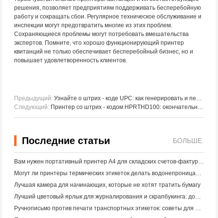
решения, позволяет предприятиям поддерживать бесперебойную
работу и сокращать сбои. Регулярное техническое обслуживание и
инспекции могут предотвратить многие из этих проблем.
Сохраняющиеся проблемы могут потребовать вмешательства
экспертов. Помните, что хорошо функционирующий принтер
квитанций не только обеспечивает бесперебойный бизнес, но и
повышает удовлетворенность клиентов.
Предыдущий:
Узнайте о штрих - коде UPC: как генерировать и печатать
Следующий:
Принтер со штрих - кодом HPRTHD100: окончательное решение для маркировки электронной коммерции
Последние статьи
БОЛЬШЕ.
Вам нужен портативный принтер A4 для складских счетов-фактур? Что действительно работает
Могут ли принтеры термических этикеток делать водонепроницаемые этикетки для продуктов малого бизнеса?
Лучшая камера для начинающих, которые не хотят тратить бумагу
Лучший цветовый ярлык для журналирования и скрапбукинга: добавьте больше цвета на каждую страницу
Ручнописьмо против печати транспортных этикеток: советы для малого бизнеса в 2026 году