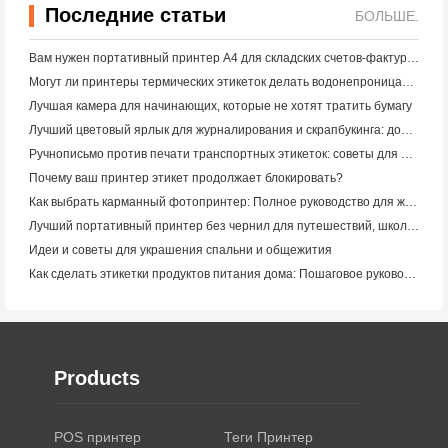
Последние статьи
БОЛЬШЕ.
Вам нужен портативный принтер A4 для складских счетов-фактур? Что действительно работает
Могут ли принтеры термических этикеток делать водонепроницаемые этикетки для продуктов малого бизнеса?
Лучшая камера для начинающих, которые не хотят тратить бумагу
Лучший цветовый ярлык для журналирования и скрапбукинга: добавьте больше цвета на каждую страницу
Ручнописьмо против печати транспортных этикеток: советы для малого бизнеса в 2026 году
Почему ваш принтер этикет продолжает блокировать?
Как выбрать карманный фотопринтер: Полное руководство для журналистов, путешественников и пользователей iPhone
Лучший портативный принтер без чернил для путешествий, школы и мобильной работы: Hanin MT620 Pro Review
Идеи и советы для украшения спальни и общежития
Как сделать этикетки продуктов питания дома: Пошаговое руководство для малого пищевого бизнеса
Products
POS принтер
Теги Принтер