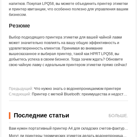
напитков. Покупая LPQ58, вы можете объединить принтер этикетки
и принтер квитанции, что особенно полезно для управления вашим
бизнесом.
Резюме
Выбор подходящего принтера этикетки для вашей чайной лавки
может значительно повлиять на вашу общую эффективность и
удовлетворенность клиентов. Принимая во внимание
вышесказанное и выбирая принтер, такой как HPRT LPQ58, вы
добьетесь успеха в своем бизнесе. Тогда зачем ждать? Обновите
свою чайную лавку с идеальным принтером этикетки прямо сейчас!
Предыдущий:
Что нужно знать о водонепроницаемом принтере
Следующий:
Принтер с меткой Bluetooth: преимущества и недостатки
Последние статьи
БОЛЬШЕ.
Вам нужен портативный принтер A4 для складских счетов-фактур? Что действительно работает
Могут ли принтеры термических этикеток делать водонепроницаемые этикетки для продуктов малого бизнеса?