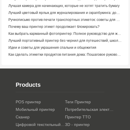
Лучшая камера для начинающих, которые не хотят тратить бумагу
Лучший цветовый ярлык для журналирования и скрапбукинга: добавьте больше цвета на каждую страницу
Ручнописьмо против печати транспортных этикеток: советы для малого бизнеса в 2026 году
Почему ваш принтер этикет продолжает блокировать?
Как выбрать карманный фотопринтер: Полное руководство для журналистов, путешественников и пользователей iPhone
Лучший портативный принтер без чернил для путешествий, школы и мобильной работы: Hanin MT620 Pro Review
Идеи и советы для украшения спальни и общежития
Как сделать этикетки продуктов питания дома: Пошаговое руководство для малого пищевого бизнеса
Products
POS принтер
Теги Принтер
Мобильный принтер
Потребительская электроника
Сканер
Принтер TTO
Цифровой текстильный принтер
3D - принтер