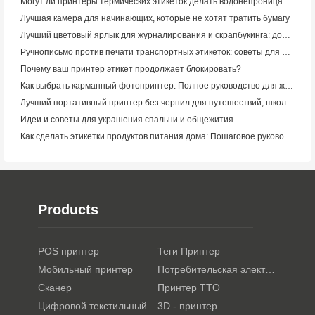
Могут ли принтеры термических этикеток делать водонепроницаемые этикетки для продуктов малого бизнеса?
Лучшая камера для начинающих, которые не хотят тратить бумагу
Лучший цветовый ярлык для журналирования и скрапбукинга: добавьте больше цвета на каждую страницу
Ручнописьмо против печати транспортных этикеток: советы для малого бизнеса в 2026 году
Почему ваш принтер этикет продолжает блокировать?
Как выбрать карманный фотопринтер: Полное руководство для журналистов, путешественников и пользователей iPhone
Лучший портативный принтер без чернил для путешествий, школы и мобильной работы: Hanin MT620 Pro Review
Идеи и советы для украшения спальни и общежития
Как сделать этикетки продуктов питания дома: Пошаговое руководство для малого пищевого бизнеса
Products
POS принтер
Теги Принтер
Мобильный принтер
Потребительская электроника
Сканер
Принтер TTO
Цифровой текстильный принтер
3D - принтер