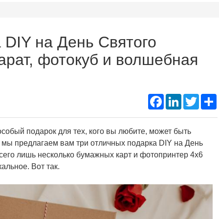
Подд
Thermal Printer Mechanism
Name Ta
 DIY на День Святого
Portable A4 Printer
Instant
арат, фотокуб и волшебная
Photo Booth Printer
Facebook
LinkedIn
Twitte
особый подарок для тех, кого вы любите, может быть
я мы предлагаем вам три отличных подарка DIY на День
Всего лишь несколько бумажных карт и фотопринтер 4x6
альное. Вот так.