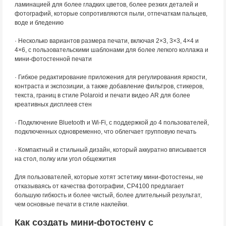
ламинацией для более гладких цветов, более резких деталей и
фотографий, которые сопротивляются пыли, отпечаткам пальцев,
воде и бледению
· Несколько вариантов размера печати, включая 2×3, 3×3, 4×4 и
4×6, с пользовательскими шаблонами для более легкого коллажа и
мини-фотостенной печати
· Гибкое редактирование приложения для регулирования яркости,
контраста и экспозиции, а также добавление фильтров, стикеров,
текста, границ в стиле Polaroid и печати видео AR для более
креативных дисплеев стен
· Подключение Bluetooth и Wi-Fi, с поддержкой до 4 пользователей,
подключенных одновременно, что облегчает групповую печать
· Компактный и стильный дизайн, который аккуратно вписывается
на стол, полку или угол общежития
Для пользователей, которые хотят эстетику мини-фотостены, не
отказываясь от качества фотографии, CP4100 предлагает
большую гибкость и более чистый, более длительный результат,
чем основные печати в стиле наклейки.
Как создать мини-фотостену с