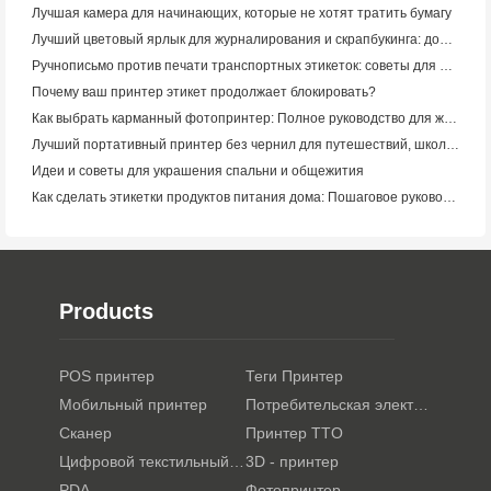
Лучшая камера для начинающих, которые не хотят тратить бумагу
Лучший цветовый ярлык для журналирования и скрапбукинга: добавьте больше цвета на каждую страницу
Ручнописьмо против печати транспортных этикеток: советы для малого бизнеса в 2026 году
Почему ваш принтер этикет продолжает блокировать?
Как выбрать карманный фотопринтер: Полное руководство для журналистов, путешественников и пользователей iPhone
Лучший портативный принтер без чернил для путешествий, школы и мобильной работы: Hanin MT620 Pro Review
Идеи и советы для украшения спальни и общежития
Как сделать этикетки продуктов питания дома: Пошаговое руководство для малого пищевого бизнеса
Products
POS принтер
Теги Принтер
Мобильный принтер
Потребительская электроника
Сканер
Принтер TTO
Цифровой текстильный принтер
3D - принтер
PDA
Фотопринтер