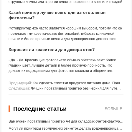
струнные лампы или веревки вместо постоянного клея или гвоздей.
Какой принтер лучше всего для изготовления
фотостены?
Фотопринтер 4х6 часто является хорошим выбором, потому что он
предлагает лучшее качество фотографий, гибкость коллажной
печати и более прочные печати для долгосрочного декора стен.
Хорошие ли красители для декора стен?
- Да. - Да. Красающие фотопечати обычно обеспечивают более
гладкий цвет, лучшие детали и более прочную прочность, что
делает их подходящими для фотостен спальни и общежития.
Предыдущий:
Как сделать этикетки продуктов питания дома: Пошаговое руководство для малого пищевого бизнеса
Следующий:
Лучший портативный принтер без чернил для путешествий, школы и мобильной работы: Hanin MT620 Pro Review
Последние статьи
БОЛЬШЕ.
Вам нужен портативный принтер A4 для складских счетов-фактур? Что действительно работает
Могут ли принтеры термических этикеток делать водонепроницаемые этикетки для продуктов малого бизнеса?