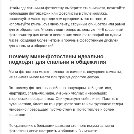
Чтобы сделать мини-фотостену, выберите стиль макета, печатайте
небольшие фотографии или фотолисты в стиле коллажа,
организуйте макет, прежде чем прикрепить его к стене, и
используйте клипы, съемную ленту, струнные огни, сетки или рамки
для отображения. Многие люди теперь используют 4×6 красочный
фотопринтер для печати нескольких мини-фотографий на одном
листе, создавая более четкие и прочные фотостенные дисплеи
для спальни и общежитий.
Почему мини-фотостены идеально
подходят для спальни и общежития
Мини-фотостена может полностью изменить ощущение комнаты,
не занимая много места или требуя дорогого декора.
Вот почему фотостены особенно популярны в общежитиях,
квартирах, спальнях, кафе, учебных уголках и небольших
творческих пространствах. Они чувствуют себя лично. Память о
путешествии, билет на концерт, фото заката или групповое селфи
мгновенно превращает пустую стену в что-то теплее и более
значимое.
По сравнению с большими рамками стенного искусства, мини
фотостены легче настроить и обновить. Вы можете