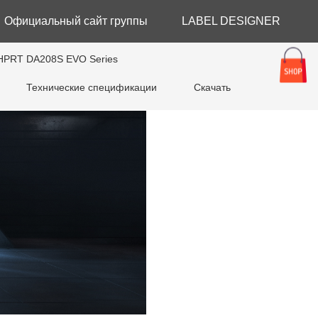
Официальный сайт группы
LABEL DESIGNER
er-HPRT DA208S EVO Series
пании HPRT
Технические спецификации
Скачать
нет - магазин
ная торговля
тия
охранение
вочный зал
вки
щение
e Manufacturing
 Label Printer
о