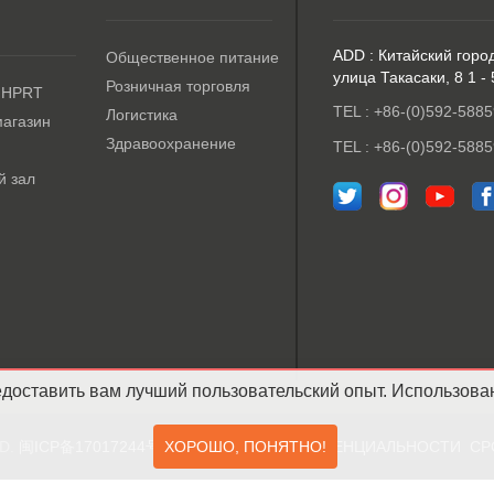
ADD : Китайский горо
Общественное питание
улица Такасаки, 8 1 -
Розничная торговля
 HPRT
TEL : +86-(0)592-5885
Логистика
магазин
Здравоохранение
TEL : +86-(0)592-5885
й зал
оставить вам лучший пользовательский опыт. Использование
TD.
闽ICP备17017244号-2
ПОЛИТИКА КОНФИДЕНЦИАЛЬНОСТИ
СР
ХОРОШО, ПОНЯТНО!