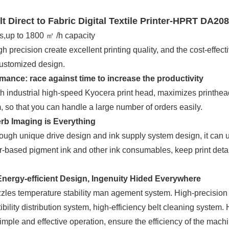
Thermal Printer Mechanism
Name Ta
Подд
 Direct to Fabric Digital Textile Printer-HPRT DA20
Portable A4 Printer
Instant
s,up to 1800 ㎡ /h capacity
gh precision create excellent printing quality, and the cost-effe
Photo Booth Printer
customized design.
ance: race against time to increase the productivity
h industrial high-speed Kyocera print head, maximizes printhead
 so that you can handle a large number of orders easily.
erb Imaging is Everything
ugh unique drive design and ink supply system design, it can use
r-based pigment ink and other ink consumables, keep print details
 Energy-efficient Design, Ingenuity Hided Everywhere
zles temperature stability man agement system. High-precision
lity distribution system, high-efficiency belt cleaning system. 
imple and effective operation, ensure the efficiency of the machi