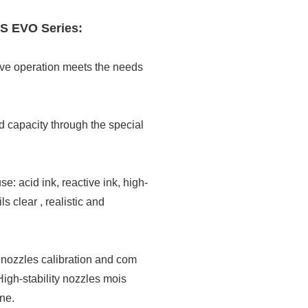
g Printer
ержка
8S EVO Series:
 Camera
ctive operation meets the needs
 capacity through the special
: acid ink, reactive ink, high-
 clear , realistic and
 nozzles calibration and com
High-stability nozzles mois
ne.