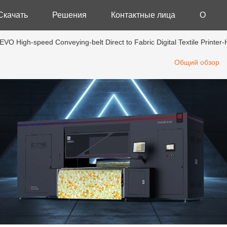
Скачать
Решения
Контактные лица
О
VO High-speed Conveying-belt Direct to Fabric Digital Textile Print
Скачать
Контактные лица
О ком
By Industry
Общий обзор
APP DOWNLOAD
Обратная связь
Интер
Общественное питание
Рознич
SCANNER UTILITY
Собы
Логистика
Здраво
Выста
OEM/ODM Solution
Выста
By Application
Сооб
Thermal Receipt Printer
Additiv
Блог
E-commerce Packaging
Thermal
Виде