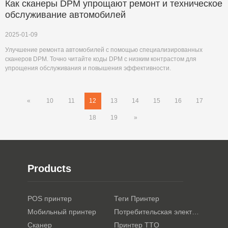
Как сканеры DPM упрощают ремонт и техническое
обслуживание автомобилей
2025-01-09
Улучшение ремонта автомобилей с помощью специализированных
сканеров DPM. Точно читайте коды DPM с низким контрастом для
упрощения обслуживания и повышения эффективности.
«
10
11
12
13
14
15
16
17
18
19
»
Products
POS принтер
Теги Принтер
Мобильный принтер
Потребительская электроника
Сканер
Принтер TTO