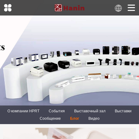
О компании HPRT
События
Выставочный зал
Выставки
Сообщение
Блог
Видео