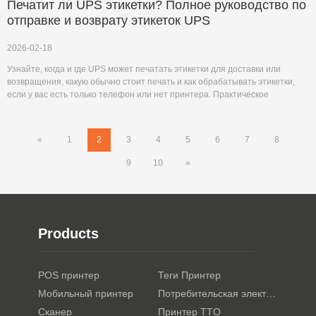
Печатит ли UPS этикетки? Полное руководство по
отправке и возврату этикеток UPS
2026-02-18
Узнайте, когда и где UPS может печатать этикетки для доставки или
возвращения, какую обычно стоит печать и как обрабатывать этикетки,
если у вас есть только телефон или нет принтера. Практическое
руководство для магазинов UPS, точек доступа и домашней печати.
«
1
2
3
4
5
6
7
8
9
10
»
Products
POS принтер
Теги Принтер
Мобильный принтер
Потребительская электроника
Сканер
Принтер TTO