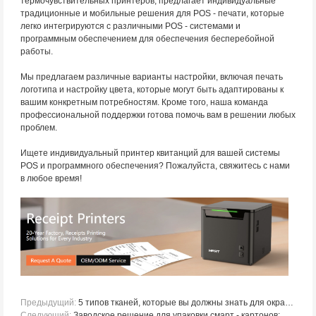
термочувствительных принтеров, предлагает индивидуальные
традиционные и мобильные решения для POS - печати, которые
легко интегрируются с различными POS - системами и
программным обеспечением для обеспечения бесперебойной
работы.
Мы предлагаем различные варианты настройки, включая печать
логотипа и настройку цвета, которые могут быть адаптированы к
вашим конкретным потребностям. Кроме того, наша команда
профессиональной поддержки готова помочь вам в решении любых
проблем.
Ищете индивидуальный принтер квитанций для вашей системы
POS и программного обеспечения? Пожалуйста, свяжитесь с нами
в любое время!
Предыдущий:
5 типов тканей, которые вы должны знать для окраски сублимированных текстильных принтов
Следующий:
Заводское решение для упаковки смарт - картонов: HPRT портативный PDA и портативный принтер для маркировки