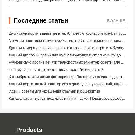
Последние статьи
БОЛЬШЕ.
Вам нужен портативный принтер A4 для складских счетов-фактур? Что действительно работает
Могут ли принтеры термических этикеток делать водонепроницаемые этикетки для продуктов малого бизнеса?
Лучшая камера для начинающих, которые не хотят тратить бумагу
Лучший цветовый ярлык для журналирования и скрапбукинга: добавьте больше цвета на каждую страницу
Ручнописьмо против печати транспортных этикеток: советы для малого бизнеса в 2026 году
Почему ваш принтер этикет продолжает блокировать?
Как выбрать карманный фотопринтер: Полное руководство для журналистов, путешественников и пользователей iPhone
Лучший портативный принтер без чернил для путешествий, школы и мобильной работы: Hanin MT620 Pro Review
Идеи и советы для украшения спальни и общежития
Как сделать этикетки продуктов питания дома: Пошаговое руководство для малого пищевого бизнеса
Products