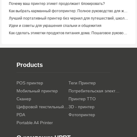
Почему ваш принтер этикет продолжает блокировать?
Как выбрать карманный фотопринтер: Полное руководство для журналистов, путешественников и пользователей iPhone
Лучший портативный принтер без чернил для путешествий, школы и мобильной работы: Hanin MT620 Pro Review
Идеи и советы для украшения спальни и общежития
Как сделать этикетки продуктов питания дома: Пошаговое руководство для малого пищевого бизнеса
Products
POS принтер
Теги Принтер
Мобильный принтер
Потребительская электроника
Сканер
Принтер TTO
Цифровой текстильный принтер
3D - принтер
PDA
Фотопринтер
Portable A4 Printer