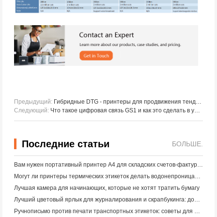
Предыдущий:
Гибридные DTG - принтеры для продвижения тенденций в текстильной печати в Юго - Восточной Азии: интеграция эффективности, устойчивости и персонализации
Следующий:
Что такое цифровая связь GS1 и как это сделать в упаковке продукта
Последние статьи
БОЛЬШЕ.
Вам нужен портативный принтер A4 для складских счетов-фактур? Что действительно работает
Могут ли принтеры термических этикеток делать водонепроницаемые этикетки для продуктов малого бизнеса?
Лучшая камера для начинающих, которые не хотят тратить бумагу
Лучший цветовый ярлык для журналирования и скрапбукинга: добавьте больше цвета на каждую страницу
Ручнописьмо против печати транспортных этикеток: советы для малого бизнеса в 2026 году