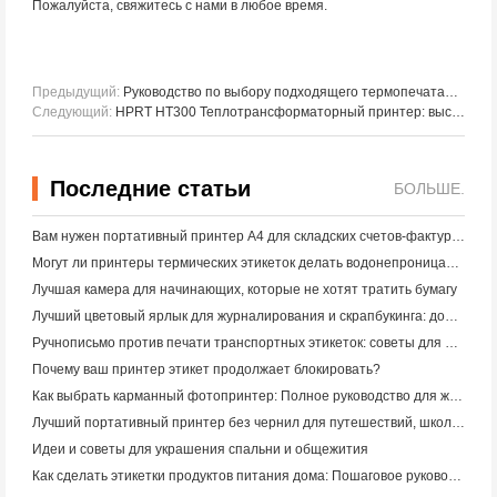
Пожалуйста, свяжитесь с нами в любое время.
Предыдущий:
Руководство по выбору подходящего термопечатанного набора (TTO) для производства пищевых продуктов
Следующий:
HPRT HT300 Теплотрансформаторный принтер: высокоэффективная печать QR - кода для обнаружения устройств
Последние статьи
БОЛЬШЕ.
Вам нужен портативный принтер A4 для складских счетов-фактур? Что действительно работает
Могут ли принтеры термических этикеток делать водонепроницаемые этикетки для продуктов малого бизнеса?
Лучшая камера для начинающих, которые не хотят тратить бумагу
Лучший цветовый ярлык для журналирования и скрапбукинга: добавьте больше цвета на каждую страницу
Ручнописьмо против печати транспортных этикеток: советы для малого бизнеса в 2026 году
Почему ваш принтер этикет продолжает блокировать?
Как выбрать карманный фотопринтер: Полное руководство для журналистов, путешественников и пользователей iPhone
Лучший портативный принтер без чернил для путешествий, школы и мобильной работы: Hanin MT620 Pro Review
Идеи и советы для украшения спальни и общежития
Как сделать этикетки продуктов питания дома: Пошаговое руководство для малого пищевого бизнеса