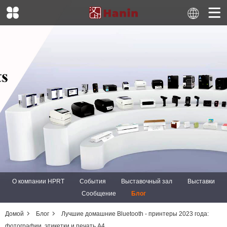
О компании HPRT
События
Выставочный зал
Выставки
Сообщение
Блог
Домой
Блог
Лучшие домашние Bluetooth - принтеры 2023 года:
фотографии, этикетки и печать A4