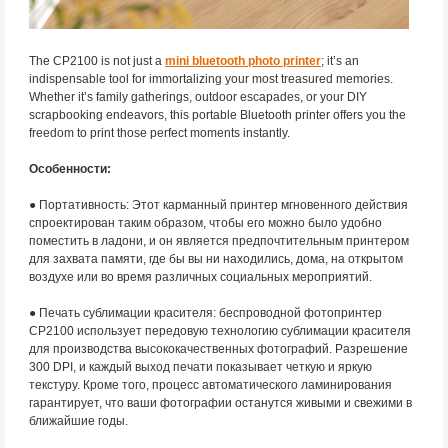
The CP2100 is not just a
mini bluetooth photo printer
; it’s an
indispensable tool for immortalizing your most treasured memories.
Whether it’s family gatherings, outdoor escapades, or your DIY
scrapbooking endeavors, this portable Bluetooth printer offers you the
freedom to print those perfect moments instantly.
Особенности:
● Портативность: Этот карманный принтер мгновенного действия
спроектирован таким образом, чтобы его можно было удобно
поместить в ладони, и он является предпочтительным принтером
для захвата памяти, где бы вы ни находились, дома, на открытом
воздухе или во время различных социальных мероприятий.
● Печать сублимации красителя: беспроводной фотопринтер
CP2100 использует передовую технологию сублимации красителя
для производства высококачественных фотографий. Разрешение
300 DPI, и каждый выход печати показывает четкую и яркую
текстуру. Кроме того, процесс автоматического ламинирования
гарантирует, что ваши фотографии останутся живыми и свежими в
ближайшие годы.