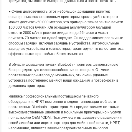
требуется; Вы можете быстро подключиться и начать печатать.
● Супер долговечность: этот небольшой домашний принтер
оснащен высококачественным принтером, срок службы которого
может достигать 50 000 метров, что примерно эквивалентно печати
160 000 листов бумаги. Он оснащен аккумулятором большой
емкости 2000 мАч, в режиме ожидания до 26 часов и может
печатать 70 листов на одной зарядке. Он поддерживает различные
способы зарядки, включая зарядные устройства, автомобильные
зарядные устройства и компьютеры, гарантируя, что вы останетесь
эффективными при любых обстоятельствах.
В области домашней печати Bluetooth - принтеры демонстрируют
беспрецедентную жизнеспособность и потенциал. От мини -
портативных принтеров до мобильных, эти очень удобные
устройства постепенно меняют наши ожидания и потребности в
домашних принтерах.
Являясь профессиональным поставщиком печатного
оборудования, HPRT постоянно внедряет инновации в области
портативных Bluetooth - принтеров. Мы предоставляем не только
высококачественные Bluetooth и мобильные принтеры, но и услуги
по настройке OEM / ODM. Поэтому, если вы думаете о расширении
своей линейки или ищете партнера для мобильной печати, HPRT,
несомненно, является вашим предпочтительным выбором.