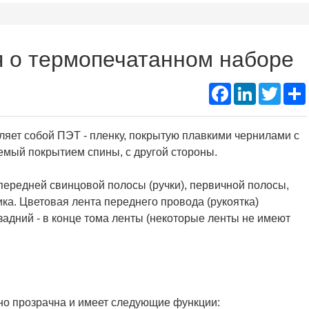
Подд
Thermal Printer Mechanism
Name Ta
 о термопечатанном наборе
Portable A4 Printer
Instant
Facebook
LinkedIn
Twitte
Photo Booth Printer
яет собой ПЭТ - пленку, покрытую плавкими чернилами с
емый покрытием спины, с другой стороны.
передней свинцовой полосы (ручки), первичной полосы,
ка. Цветовая лента переднего провода (рукоятка)
задний - в конце тома ленты (некоторые ленты не имеют
но прозрачна и имеет следующие функции: