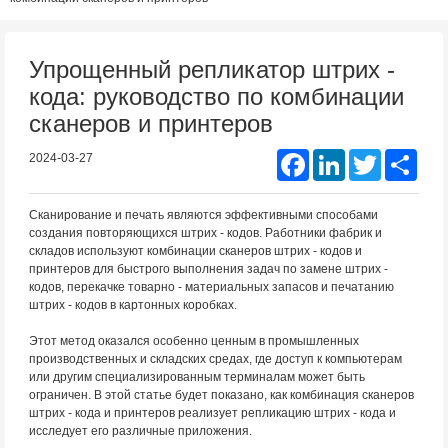
Упрощенный репликатор штрих -
кода: руководство по комбинации
сканеров и принтеров
Facebook
LinkedIn
Twitter
Shar
2024-03-27
Сканирование и печать являются эффективными способами
создания повторяющихся штрих - кодов. Работники фабрик и
складов используют комбинации сканеров штрих - кодов и
принтеров для быстрого выполнения задач по замене штрих -
кодов, перекачке товарно - материальных запасов и печатанию
штрих - кодов в картонных коробках.
Этот метод оказался особенно ценным в промышленных
производственных и складских средах, где доступ к компьютерам
или другим специализированным терминалам может быть
ограничен. В этой статье будет показано, как комбинация сканеров
штрих - кода и принтеров реализует репликацию штрих - кода и
исследует его различные приложения.