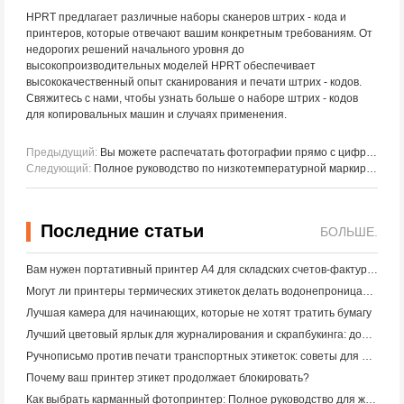
HPRT предлагает различные наборы сканеров штрих - кода и
принтеров, которые отвечают вашим конкретным требованиям. От
недорогих решений начального уровня до
высокопроизводительных моделей HPRT обеспечивает
высококачественный опыт сканирования и печати штрих - кодов.
Свяжитесь с нами, чтобы узнать больше о наборе штрих - кодов
для копировальных машин и случаях применения.
Предыдущий:
Вы можете распечатать фотографии прямо с цифровой камеры?
Следующий:
Полное руководство по низкотемпературной маркировке и печатным решениям
Последние статьи
БОЛЬШЕ.
Вам нужен портативный принтер A4 для складских счетов-фактур? Что действительно работает
Могут ли принтеры термических этикеток делать водонепроницаемые этикетки для продуктов малого бизнеса?
Лучшая камера для начинающих, которые не хотят тратить бумагу
Лучший цветовый ярлык для журналирования и скрапбукинга: добавьте больше цвета на каждую страницу
Ручнописьмо против печати транспортных этикеток: советы для малого бизнеса в 2026 году
Почему ваш принтер этикет продолжает блокировать?
Как выбрать карманный фотопринтер: Полное руководство для журналистов, путешественников и пользователей iPhone