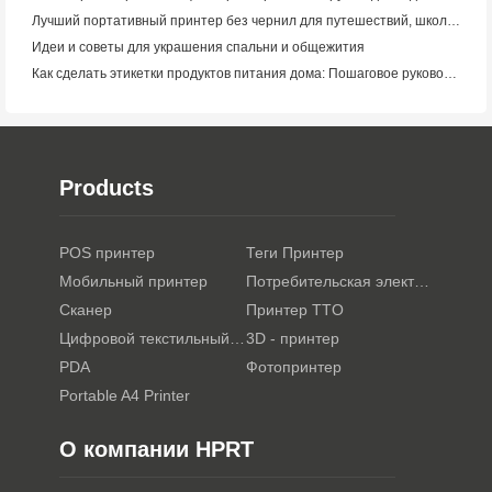
Лучший портативный принтер без чернил для путешествий, школы и мобильной работы: Hanin MT620 Pro Review
Идеи и советы для украшения спальни и общежития
Как сделать этикетки продуктов питания дома: Пошаговое руководство для малого пищевого бизнеса
Products
POS принтер
Теги Принтер
Мобильный принтер
Потребительская электроника
Сканер
Принтер TTO
Цифровой текстильный принтер
3D - принтер
PDA
Фотопринтер
Portable A4 Printer
О компании HPRT