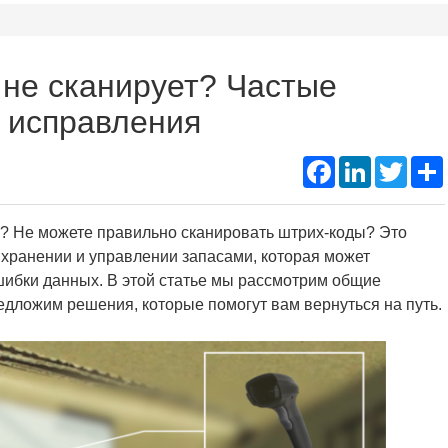
Подд
Thermal Printer Mechanism
Name Ta
 не сканирует? Частые
Portable A4 Printer
Instant
 исправления
Photo Booth Printer
Facebook
LinkedIn
Twitte
в? Не можете правильно сканировать штрих-коды? Это
хранении и управлении запасами, которая может
шибки данных. В этой статье мы рассмотрим общие
едложим решения, которые помогут вам вернуться на путь.