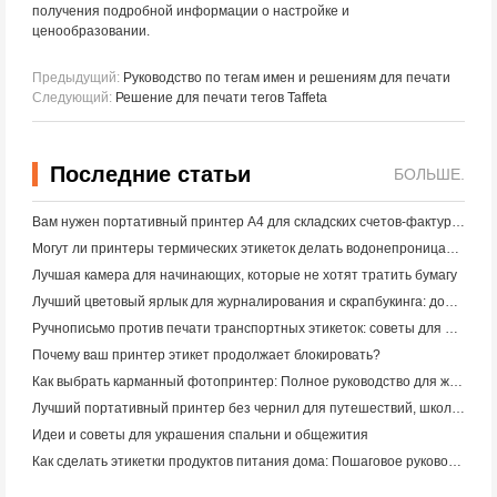
получения подробной информации о настройке и
ценообразовании.
Предыдущий:
Руководство по тегам имен и решениям для печати
Следующий:
Решение для печати тегов Taffeta
Последние статьи
БОЛЬШЕ.
Вам нужен портативный принтер A4 для складских счетов-фактур? Что действительно работает
Могут ли принтеры термических этикеток делать водонепроницаемые этикетки для продуктов малого бизнеса?
Лучшая камера для начинающих, которые не хотят тратить бумагу
Лучший цветовый ярлык для журналирования и скрапбукинга: добавьте больше цвета на каждую страницу
Ручнописьмо против печати транспортных этикеток: советы для малого бизнеса в 2026 году
Почему ваш принтер этикет продолжает блокировать?
Как выбрать карманный фотопринтер: Полное руководство для журналистов, путешественников и пользователей iPhone
Лучший портативный принтер без чернил для путешествий, школы и мобильной работы: Hanin MT620 Pro Review
Идеи и советы для украшения спальни и общежития
Как сделать этикетки продуктов питания дома: Пошаговое руководство для малого пищевого бизнеса