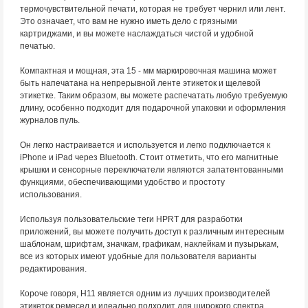
термочувствительной печати, которая не требует чернил или лент.
Это означает, что вам не нужно иметь дело с грязными
картриджами, и вы можете наслаждаться чистой и удобной
печатью.
Компактная и мощная, эта 15 - мм маркировочная машина может
быть напечатана на непрерывной ленте этикеток и щелевой
этикетке. Таким образом, вы можете распечатать любую требуемую
длину, особенно подходит для подарочной упаковки и оформления
журналов пуль.
Он легко настраивается и используется и легко подключается к
iPhone и iPad через Bluetooth. Стоит отметить, что его магнитные
крышки и сенсорные переключатели являются запатентованными
функциями, обеспечивающими удобство и простоту
использования.
Используя пользовательские теги HPRT для разработки
приложений, вы можете получить доступ к различным интересным
шаблонам, шрифтам, значкам, графикам, наклейкам и пузырькам,
все из которых имеют удобные для пользователя варианты
редактирования.
Короче говоря, H11 является одним из лучших производителей
этикеток ремесел и идеально подходит для широкого спектра