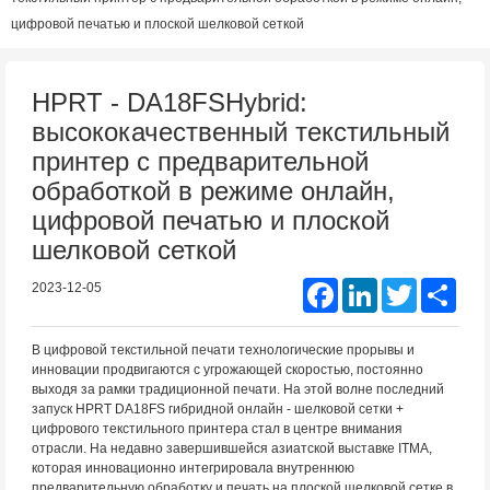
цифровой печатью и плоской шелковой сеткой
HPRT - DA18FSHybrid:
высококачественный текстильный
принтер с предварительной
обработкой в режиме онлайн,
цифровой печатью и плоской
шелковой сеткой
Facebook
LinkedIn
Twitter
Shar
2023-12-05
В цифровой текстильной печати технологические прорывы и
инновации продвигаются с угрожающей скоростью, постоянно
выходя за рамки традиционной печати. На этой волне последний
запуск HPRT DA18FS гибридной онлайн - шелковой сетки +
цифрового текстильного принтера стал в центре внимания
отрасли. На недавно завершившейся азиатской выставке ITMA,
которая инновационно интегрировала внутреннюю
предварительную обработку и печать на плоской шелковой сетке в