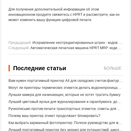
Для получения дополнительной информации об этом
инновационном продукте свяжитесь с HPRT и рассмотрите, как он
может изменить вашу функцию цифровой печати.
Предыдущий:
Исправление неотредактированных штрих - кодов: оптимизация настроек принтера и сканера
Следующий:
Автоматическая печатная машина HPRT MRP: кодирование упаковки с использованием передовых технологий термопечатания
Последние статьи
БОЛЬШЕ.
Вам нужен портативный принтер A4 для складских счетов-фактур? Что действительно работает
Могут ли принтеры термических этикеток делать водонепроницаемые этикетки для продуктов малого бизнеса?
Лучшая камера для начинающих, которые не хотят тратить бумагу
Лучший цветовый ярлык для журналирования и скрапбукинга: добавьте больше цвета на каждую страницу
Ручнописьмо против печати транспортных этикеток: советы для малого бизнеса в 2026 году
Почему ваш принтер этикет продолжает блокировать?
Как выбрать карманный фотопринтер: Полное руководство для журналистов, путешественников и пользователей iPhone
Лучший портативный принтер без чернил для путешествий, школы и мобильной работы: Hanin MT620 Pro Review