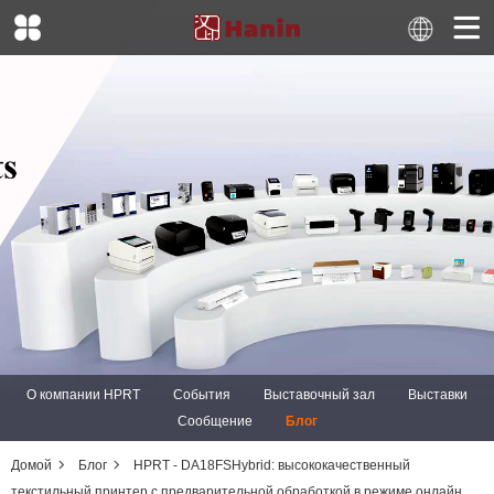
О компании HPRT
События
Выставочный зал
Выставки
Сообщение
Блог
Домой
Блог
HPRT - DA18FSHybrid: высококачественный
текстильный принтер с предварительной обработкой в режиме онлайн,