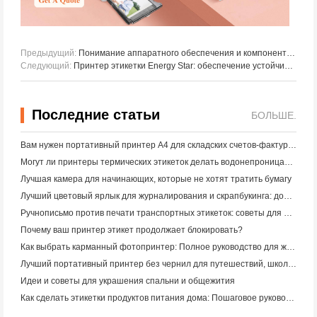
Предыдущий:
Понимание аппаратного обеспечения и компонентов облачных POS - систем для малого бизнеса
Следующий:
Принтер этикетки Energy Star: обеспечение устойчивого роста в печатной промышленности
Последние статьи
БОЛЬШЕ.
Вам нужен портативный принтер A4 для складских счетов-фактур? Что действительно работает
Могут ли принтеры термических этикеток делать водонепроницаемые этикетки для продуктов малого бизнеса?
Лучшая камера для начинающих, которые не хотят тратить бумагу
Лучший цветовый ярлык для журналирования и скрапбукинга: добавьте больше цвета на каждую страницу
Ручнописьмо против печати транспортных этикеток: советы для малого бизнеса в 2026 году
Почему ваш принтер этикет продолжает блокировать?
Как выбрать карманный фотопринтер: Полное руководство для журналистов, путешественников и пользователей iPhone
Лучший портативный принтер без чернил для путешествий, школы и мобильной работы: Hanin MT620 Pro Review
Идеи и советы для украшения спальни и общежития
Как сделать этикетки продуктов питания дома: Пошаговое руководство для малого пищевого бизнеса