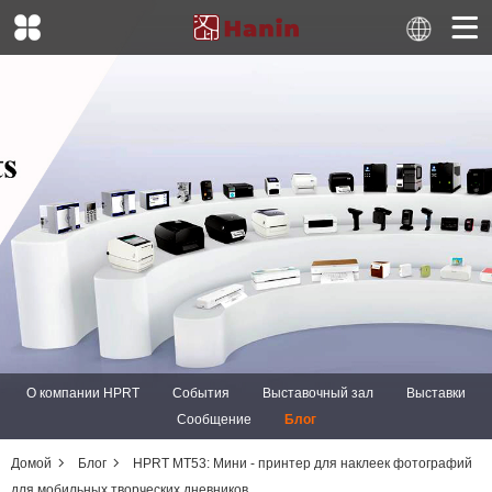
О компании HPRT
События
Выставочный зал
Выставки
Сообщение
Блог
Домой
Блог
HPRT MT53: Мини - принтер для наклеек фотографий
для мобильных творческих дневников