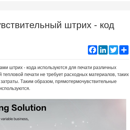
Подд
Thermal Printer Mechanism
Name Ta
вствительный штрих - код
Portable A4 Printer
Instant
Photo Booth Printer
Facebook
LinkedIn
Twitte
ами штрих - кода используются для печати различных
ой тепловой печати не требует расходных материалов, таких
ь затраты. Таким образом, прямотермочувствительные
используются.