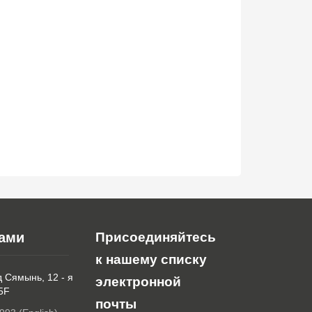
нами
Присоединяйтесь
к нашему списку
д Сямынь, 12 - я
электронной
 5F
почты