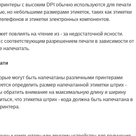
принтеры с высоким DPI обычно используются для печати
ью, но небольшими размерами этикеток, таких как этикетки
телефонов и этикетки электронных компонентов.
ет повлиять на чтение из - за недостаточной ясности.
 с соответствующим разрешением печати в зависимости от
е напечатать.
чати
торые могут быть напечатаны различными принтерами
уется определить размер напечатанной этикетки штрих -
ны обратить внимание на максимальную длину и ширину
иться, что этикетка штрих - кода должна быть напечатана в
ринтера.
ючен к компьютеру или другому устройству для получения