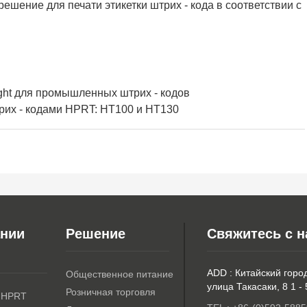
шение для печати этикетки штрих - кода в соответствии с
ght для промышленных штрих - кодов
рих - кодами HPRT: HT100 и HT130
ании
Решение
Свяжитесь с 
ADD : Китайский горо
Общественное питание
улица Такасаки, 8 1 -
Розничная торговля
 HPRT