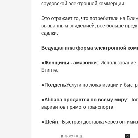
саудовской электронной коммерции.
Это отражает то, что потребители на Бл
вызванным эпидемией, все больше предп
сделки.
Ведущая платформа электронной ком
●
Женщины - амазонки
:: Использование
Египте.
●
Полдень
Услуги по локализации и быст
●
Alibaba продается по всему миру
: По
вариантов прямого транспорта.
●
Шейн
:: Быстрая доставка через оптим