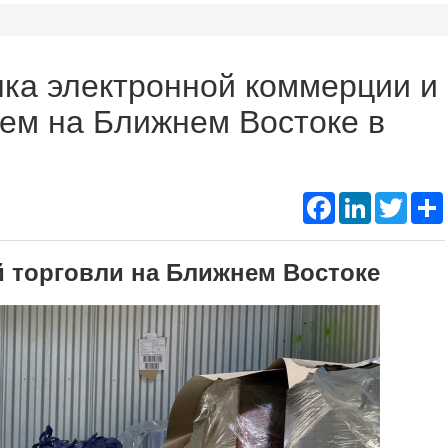
Подд
Thermal Printer Mechanism
Name Ta
нка электронной коммерции и
Portable A4 Printer
Instant
лем на Ближнем Востоке в
Photo Booth Printer
Facebook
LinkedIn
Twitte
 торговли на Ближнем Востоке