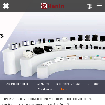
О компании HPRT
События
Выставочный зал
Выставки
Сообщение
Блог
Домой
Блог
Прямая термочувствительность, термопропечать,
струйные и лазерные принтеры - какой выбрать?