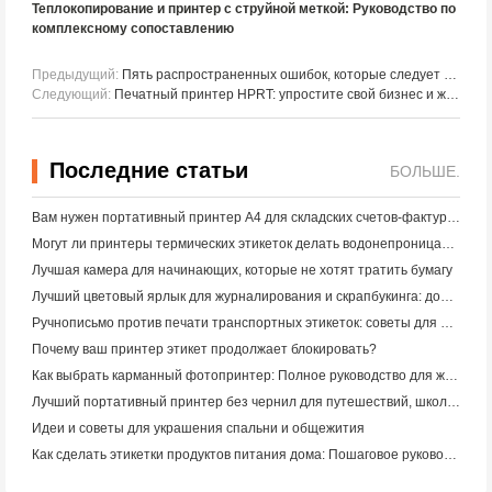
Теплокопирование и принтер с струйной меткой: Руководство по
комплексному сопоставлению
Предыдущий:
Пять распространенных ошибок, которые следует избегать при использовании принтера с тегами
Следующий:
Печатный принтер HPRT: упростите свой бизнес и жизнь
Последние статьи
БОЛЬШЕ.
Вам нужен портативный принтер A4 для складских счетов-фактур? Что действительно работает
Могут ли принтеры термических этикеток делать водонепроницаемые этикетки для продуктов малого бизнеса?
Лучшая камера для начинающих, которые не хотят тратить бумагу
Лучший цветовый ярлык для журналирования и скрапбукинга: добавьте больше цвета на каждую страницу
Ручнописьмо против печати транспортных этикеток: советы для малого бизнеса в 2026 году
Почему ваш принтер этикет продолжает блокировать?
Как выбрать карманный фотопринтер: Полное руководство для журналистов, путешественников и пользователей iPhone
Лучший портативный принтер без чернил для путешествий, школы и мобильной работы: Hanin MT620 Pro Review
Идеи и советы для украшения спальни и общежития
Как сделать этикетки продуктов питания дома: Пошаговое руководство для малого пищевого бизнеса