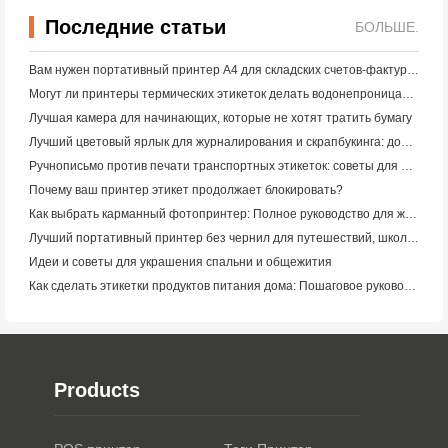
Последние статьи
БОЛЬШЕ.
Вам нужен портативный принтер A4 для складских счетов-фактур? Что действительно работает
Могут ли принтеры термических этикеток делать водонепроницаемые этикетки для продуктов малого бизнеса?
Лучшая камера для начинающих, которые не хотят тратить бумагу
Лучший цветовый ярлык для журналирования и скрапбукинга: добавьте больше цвета на каждую страницу
Ручнописьмо против печати транспортных этикеток: советы для малого бизнеса в 2026 году
Почему ваш принтер этикет продолжает блокировать?
Как выбрать карманный фотопринтер: Полное руководство для журналистов, путешественников и пользователей iPhone
Лучший портативный принтер без чернил для путешествий, школы и мобильной работы: Hanin MT620 Pro Review
Идеи и советы для украшения спальни и общежития
Как сделать этикетки продуктов питания дома: Пошаговое руководство для малого пищевого бизнеса
Products