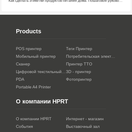
Как сделать этикетки продуктов питания дома: Пошаговое руководство для малого пищевого бизнеса
Products
POS принтер
Теги Принтер
Мобильный принтер
Потребительская электроника
Сканер
Принтер TTO
Цифровой текстильный принтер
3D - принтер
PDA
Фотопринтер
Portable A4 Printer
О компании HPRT
О компании HPRT
Интернет - магазин
События
Выставочный зал