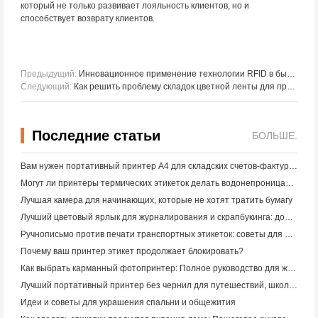
который не только развивает лояльность клиентов, но и
способствует возврату клиентов.
Предыдущий:
Инновационное применение технологии RFID в бытовой, энергетической и парфюмерной промышленности
Следующий:
Как решить проблему складок цветной ленты для промышленных штрих - кодовых принтеров?
Последние статьи
БОЛЬШЕ.
Вам нужен портативный принтер A4 для складских счетов-фактур? Что действительно работает
Могут ли принтеры термических этикеток делать водонепроницаемые этикетки для продуктов малого бизнеса?
Лучшая камера для начинающих, которые не хотят тратить бумагу
Лучший цветовый ярлык для журналирования и скрапбукинга: добавьте больше цвета на каждую страницу
Ручнописьмо против печати транспортных этикеток: советы для малого бизнеса в 2026 году
Почему ваш принтер этикет продолжает блокировать?
Как выбрать карманный фотопринтер: Полное руководство для журналистов, путешественников и пользователей iPhone
Лучший портативный принтер без чернил для путешествий, школы и мобильной работы: Hanin MT620 Pro Review
Идеи и советы для украшения спальни и общежития