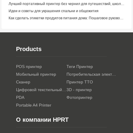
Лучший портативный принтер без чернил для путешествий, школы и мобильной работы: Hanin MT620 Pro Review
Идеи и советы для украшения спальни и общежития
Как сделать этикетки продуктов питания дома: Пошаговое руководство для малого пищевого бизнеса
Products
POS принтер
Теги Принтер
Мобильный принтер
Потребительская электроника
Сканер
Принтер TTO
Цифровой текстильный принтер
3D - принтер
PDA
Фотопринтер
Portable A4 Printer
О компании HPRT