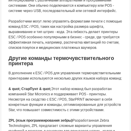
интегрированы с различными аппаратными и программными
системами. Они обычно подключаются к компьютеру или POS -
системе через USB, последовательный или сетевой интерфейс.
Разработчики могут легко управлять форматами печати с помощью
команд ESC / POS, таких как настройка размера шрифта,
выравнивание и тип штрих - кода. Эта гибкость делает принтеры
ESC / POS особенно популярными в бизнес - среде, где требуется
эффективная печать, например, распечатка квитанций по счетам,
списков покупок и медицинских платежных ваучеров.
Другие команды термочувствительного
принтера
В дополнение к ESC / POS для управления термочувствительными
принтерами используются несколько других языков набора команд:
& quot; СтарПунт & quot;
Этот набор команд был разработан
компанией Star Micronics и поддерживает POS - принтеры.
Несмотря на сходство с ESC / POS, StarPRNT включает в себя
конкретные функции и команды, оптимизированные для устройств
Star, что повышает совместимость с этими устройствами.
ZPL (язык программирования зебры)
Разработанная Zebra
Technologies, ZPL предлагает сложные варианты управления