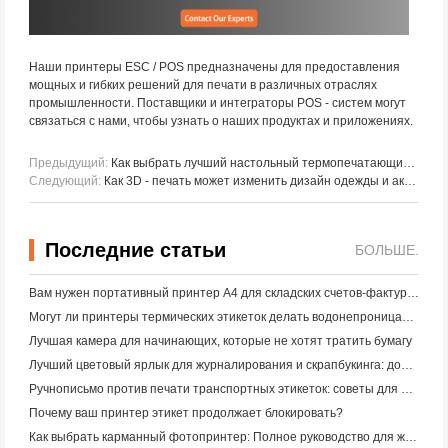
Наши принтеры ESC / POS предназначены для предоставления
мощных и гибких решений для печати в различных отраслях
промышленности. Поставщики и интеграторы POS - систем могут
связаться с нами, чтобы узнать о наших продуктах и приложениях.
Предыдущий:
Как выбрать лучший настольный термопечатающий принтер?
Следующий:
Как 3D - печать может изменить дизайн одежды и аксессуаров
Последние статьи
БОЛЬШЕ.
Вам нужен портативный принтер A4 для складских счетов-фактур? Что действительно работает
Могут ли принтеры термических этикеток делать водонепроницаемые этикетки для продуктов малого бизнеса?
Лучшая камера для начинающих, которые не хотят тратить бумагу
Лучший цветовый ярлык для журналирования и скрапбукинга: добавьте больше цвета на каждую страницу
Ручнописьмо против печати транспортных этикеток: советы для малого бизнеса в 2026 году
Почему ваш принтер этикет продолжает блокировать?
Как выбрать карманный фотопринтер: Полное руководство для журналистов, путешественников и пользователей iPhone