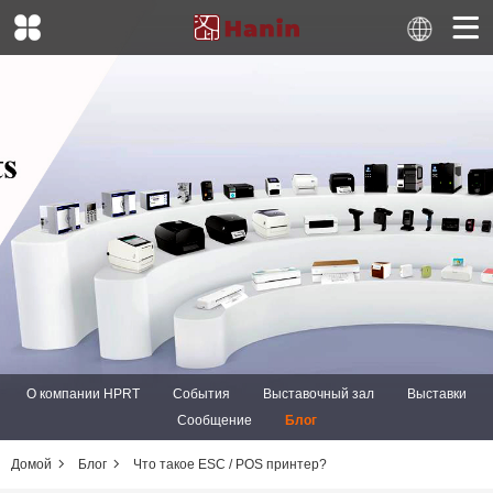
О компании HPRT
События
Выставочный зал
Выставки
Сообщение
Блог
Домой
Блог
Что такое ESC / POS принтер?