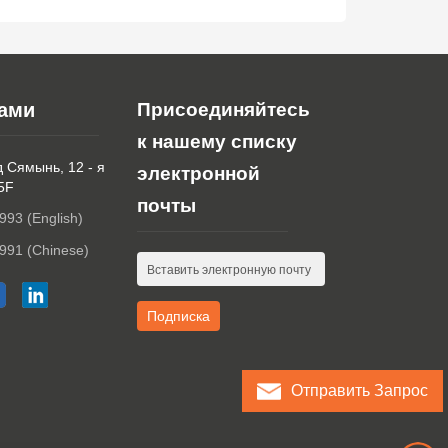
нами
Присоединяйтесь
к нашему списку
д Сямынь, 12 - я
электронной
 5F
почты
993 (English)
991 (Chinese)
Отправить Запрос