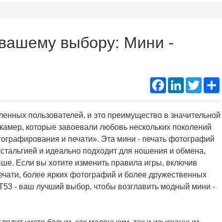
Подд
Thermal Printer Mechanism
Name Ta
 вашему выбору: Мини -
Portable A4 Printer
Instant
Photo Booth Printer
Facebook
LinkedIn
Twitte
ленных пользователей, и это преимущество в значительной
камер, которые завоевали любовь нескольких поколений
ографирования и печати». Эта мини - печать фотографий
стальгией и идеально подходит для ношения и обмена,
ыше. Если вы хотите изменить правила игры, включив
ечати, более ярких фотографий и более дружественных
T53 - ваш лучший выбор, чтобы возглавить модный мини -