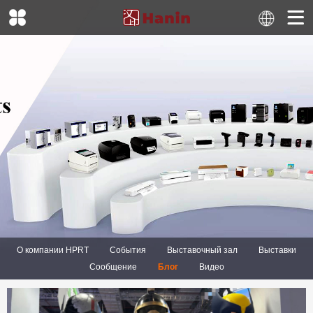
О компании HPRT
События
Выставочный зал
Выставки
Сообщение
Блог
Видео