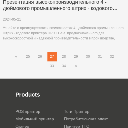
Презентация высокопроизводительного 4 -
дюймового промышленного штрих - кодового
принтера HPRT - Gala
2024-05-21
Узнайте о преимуществах и возможностях 4 - дюймового промышленного
штрих - кодового принтера HPRT Gala, предназначенного для
высокоскоростной и надежной производительности в производстве,
хранении и логистике.
«
25
26
27
28
29
30
31
32
33
34
»
Products
POS принтер
Теги Принтер
Мобильный принтер
Потребительская электроника
Сканер
Принтер TTO