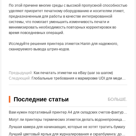
По этой причине многие среды с высокой пропускной способностью
уделяют приоритет печатному оборудованию и носителям этикет,
предназначенным для работы в качестве интегрированной
системы, что помогает уменьшить изменчивость печати и
минимизировать необходимость повторных корректировок во
время повседневных операций.
Исследуйте решения принтера этикеток Hanin для надежного,
сканируемого вывода штрих-кодов.
Предыдущий:
Как печатать этикетки на eBay (шаг за шагом)
Следующий:
Глобальные требования к маркировке UDI для медицинских изделий: FDA против EU MDR против NMPA
Последние статьи
БОЛЬШЕ.
Вам нужен портативный принтер A4 для складских счетов-фактур? Что действительно работает
Могут ли принтеры термических этикеток делать водонепроницаемые этикетки для продуктов малого бизнеса?
Лучшая камера для начинающих, которые не хотят тратить бумагу
Лучший цветовый ярлык для журналирования и скрапбукинга: добавьте больше цвета на каждую страницу