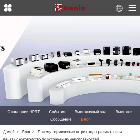
О компании HPRT
События
Выставочный зал
Выставки
Сообщение
Блог
Домой
Блог
Почему термические штрих-коды размыты при
печати? Руководство по устранению неисправностей