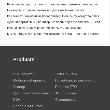
Ручнописьмо против печати транспортных этикеток: советы для малого бизнеса в 2026 году
Почему ваш принтер этикет продолжает блокировать?
Как выбрать карманный фотопринтер: Полное руководство для журналистов, путешественников и пользователей iPhone
Лучший портативный принтер без чернил для путешествий, школы и мобильной работы: Hanin MT620 Pro Review
Идеи и советы для украшения спальни и общежития
Как сделать этикетки продуктов питания дома: Пошаговое руководство для малого пищевого бизнеса
Products
POS принтер
Теги Принтер
Мобильный принтер
Потребительская электроника
Сканер
Принтер TTO
Цифровой текстильный принтер
3D - принтер
PDA
Фотопринтер
Portable A4 Printer