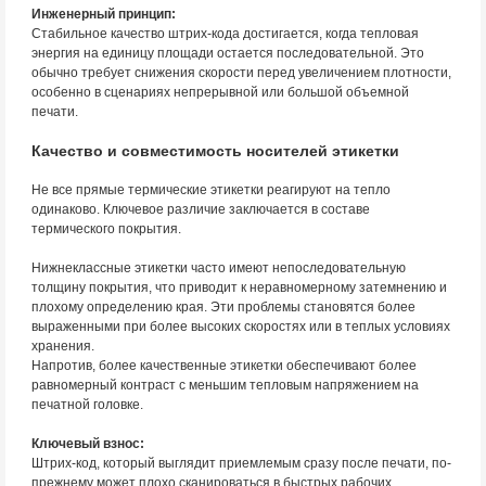
Инженерный принцип:
Стабильное качество штрих-кода достигается, когда тепловая
энергия на единицу площади остается последовательной. Это
обычно требует снижения скорости перед увеличением плотности,
особенно в сценариях непрерывной или большой объемной
печати.
Качество и совместимость носителей этикетки
Не все прямые термические этикетки реагируют на тепло
одинаково. Ключевое различие заключается в составе
термического покрытия.
Нижнеклассные этикетки часто имеют непоследовательную
толщину покрытия, что приводит к неравномерному затемнению и
плохому определению края. Эти проблемы становятся более
выраженными при более высоких скоростях или в теплых условиях
хранения.
Напротив, более качественные этикетки обеспечивают более
равномерный контраст с меньшим тепловым напряжением на
печатной головке.
Ключевый взнос:
Штрих-код, который выглядит приемлемым сразу после печати, по-
прежнему может плохо сканироваться в быстрых рабочих