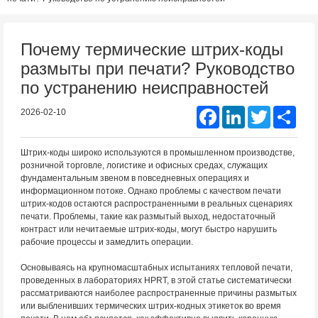
Почему термические штрих-коды
размыты при печати? Руководство
по устранению неисправностей
Facebook
LinkedIn
Twitter
Shar
2026-02-10
Штрих-коды широко используются в промышленном производстве,
розничной торговле, логистике и офисных средах, служащих
фундаментальным звеном в повседневных операциях и
информационном потоке. Однако проблемы с качеством печати
штрих-кодов остаются распространенными в реальных сценариях
печати. Проблемы, такие как размытый выход, недостаточный
контраст или нечитаемые штрих-коды, могут быстро нарушить
рабочие процессы и замедлить операции.
Основываясь на крупномасштабных испытаниях тепловой печати,
проведенных в лабораториях HPRT, в этой статье систематически
рассматриваются наиболее распространенные причины размытых
или выбленивших термических штрих-кодных этикеток во время