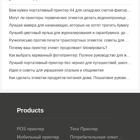
Вам нужен портативный принтер A4 для складских счетов-фактур? Что действительно работает
Могут ли принтеры термических этикеток делать водонепроницаемые этикетки для продуктов малого бизнеса?
Лучшая камера для начинающих, которые не хотят тратить бумагу
Лучший цветовый ярлык для журналирования и скрапбукинга: добавьте больше цвета на каждую страницу
Ручнописьмо против печати транспортных этикеток: советы для малого бизнеса в 2026 году
Почему ваш принтер этикет продолжает блокировать?
Как выбрать карманный фотопринтер: Полное руководство для журналистов, путешественников и пользователей iPhone
Лучший портативный принтер без чернил для путешествий, школы и мобильной работы: Hanin MT620 Pro Review
Идеи и советы для украшения спальни и общежития
Как сделать этикетки продуктов питания дома: Пошаговое руководство для малого пищевого бизнеса
Products
POS принтер
Теги Принтер
Мобильный принтер
Потребительская электроника