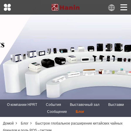
О компании HPRT
События
Выставочный зал
Выставки
Сообщение
Блог
Домой
Блог
Быстрое глобальное расширение китайских чайных
брендов и роль POS - систем