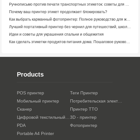
Ручнописьмо против печати транспортных этикеток: советы для малого бизнеса в 2026 году
Почему ваш принтер этикет продолжает блокировать?
Как выбрать карманный фотопринтер: Полное руководство для журналистов, путешественников и пользователей iPhone
Лучший портативный принтер без чернил для путешествий, школы и мобильной работы: Hanin MT620 Pro Review
Идеи и советы для украшения спальни и общежития
Как сделать этикетки продуктов питания дома: Пошаговое руководство для малого пищевого бизнеса
Products
POS принтер
Теги Принтер
Мобильный принтер
Потребительская электроника
Сканер
Принтер TTO
Цифровой текстильный принтер
3D - принтер
PDA
Фотопринтер
Portable A4 Printer