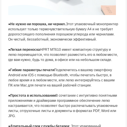
●
Не нужно ни порошка, ни чернил.
Этот упаковочный монопринтер
использует только термочувствительную бумагу A4 и не требует
дорогостоящего пополнения порошком углерода или чернилами.
Он чистый, беззаботный, экономически эффективный.
●
Легкая переноска
HPRT MT610 имеет компактную структуру и
легко перемещается, что позволяет разместить его в любом месте,
где вам нужно, будь то дома, в офисе или на небольшом складе.
●
Гибкие параметры печати
Подключитесь к вашему смартфону
Android или iOS с помощью Bluetooth, чтобы печатать быстро, в
любое время и в любом месте, или легко интегрируйтесь с вашим
ПК или Mac для печати на вашей рабочей станции.
●
Простота в использовании
В сочетании с интуитивно понятными
приложениями и драйверами программное обеспечение легко
настраивается, что позволяет быстро распечатывать упаковочные
листы, отгрузочные листы и документы в форматах PDF, Word или
JPG.
●
Длительный срок службы батареи
: Этот упакованный