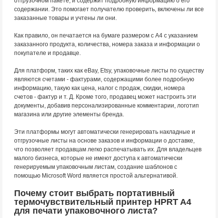
отгрузочном пакете, и содержит подробную информацию о его
содержании. Это помогает получателю проверить, включены ли все
заказанные товары и учтены ли они.
Как правило, он печатается на бумаге размером с А4 с указанием
заказанного продукта, количества, номера заказа и информации о
покупателе и продавце.
Для платформ, таких как eBay, Etsy, упаковочные листы по существу
являются счетами - фактурами, содержащими более подробную
информацию, такую как цена, налог с продаж, скидки, номера
счетов - фактур и т. Д. Кроме того, продавец может настроить эти
документы, добавив персонализированные комментарии, логотип
магазина или другие элементы бренда.
Эти платформы могут автоматически генерировать накладные и
отгрузочные листы на основе заказов и информации о доставке,
что позволяет продавцам легко распечатывать их. Для владельцев
малого бизнеса, которые не имеют доступа к автоматически
генерируемым упаковочным листам, создание шаблонов с
помощью Microsoft Word является простой альтернативой.
Почему стоит выбрать портативный
термочувствительный принтер HPRT A4
для печати упаковочного листа?