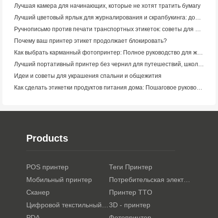
Лучшая камера для начинающих, которые не хотят тратить бумагу
Лучший цветовый ярлык для журналирования и скрапбукинга: добавьте больше цвета на каждую страницу
Ручнописьмо против печати транспортных этикеток: советы для малого бизнеса в 2026 году
Почему ваш принтер этикет продолжает блокировать?
Как выбрать карманный фотопринтер: Полное руководство для журналистов, путешественников и пользователей iPhone
Лучший портативный принтер без чернил для путешествий, школы и мобильной работы: Hanin MT620 Pro Review
Идеи и советы для украшения спальни и общежития
Как сделать этикетки продуктов питания дома: Пошаговое руководство для малого пищевого бизнеса
Products
POS принтер
Теги Принтер
Мобильный принтер
Потребительская электроника
Сканер
Принтер TTO
Цифровой текстильный принтер
3D - принтер
PDA
Фотопринтер