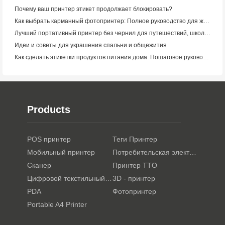
Почему ваш принтер этикет продолжает блокировать?
Как выбрать карманный фотопринтер: Полное руководство для журналистов, путешественников и пользователей iPhone
Лучший портативный принтер без чернил для путешествий, школы и мобильной работы: Hanin MT620 Pro Review
Идеи и советы для украшения спальни и общежития
Как сделать этикетки продуктов питания дома: Пошаговое руководство для малого пищевого бизнеса
Products
POS принтер
Теги Принтер
Мобильный принтер
Потребительская электроника
Сканер
Принтер TTO
Цифровой текстильный принтер
3D - принтер
PDA
Фотопринтер
Portable A4 Printer