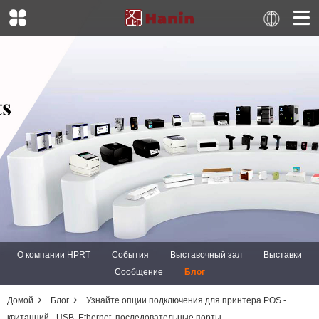
О компании HPRT
События
Выставочный зал
Выставки
Сообщение
Блог
Домой
Блог
Узнайте опции подключения для принтера POS -
квитанций - USB, Ethernet, последовательные порты