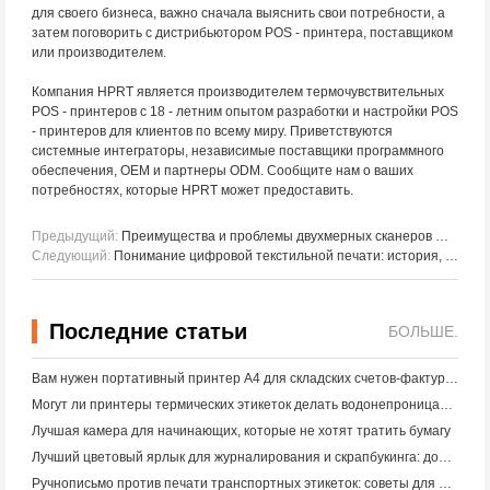
для своего бизнеса, важно сначала выяснить свои потребности, а
затем поговорить с дистрибьютором POS - принтера, поставщиком
или производителем.
Компания HPRT является производителем термочувствительных
POS - принтеров с 18 - летним опытом разработки и настройки POS
- принтеров для клиентов по всему миру. Приветствуются
системные интеграторы, независимые поставщики программного
обеспечения, OEM и партнеры ODM. Сообщите нам о ваших
потребностях, которые HPRT может предоставить.
Предыдущий:
Преимущества и проблемы двухмерных сканеров штрих - кодов в розничной торговле
Следующий:
Понимание цифровой текстильной печати: история, преимущества и преимущества; Обман.
Последние статьи
БОЛЬШЕ.
Вам нужен портативный принтер A4 для складских счетов-фактур? Что действительно работает
Могут ли принтеры термических этикеток делать водонепроницаемые этикетки для продуктов малого бизнеса?
Лучшая камера для начинающих, которые не хотят тратить бумагу
Лучший цветовый ярлык для журналирования и скрапбукинга: добавьте больше цвета на каждую страницу
Ручнописьмо против печати транспортных этикеток: советы для малого бизнеса в 2026 году