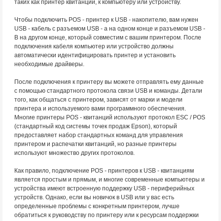
таких как принтер квитанции, к компьютеру или устройству.
Чтобы подключить POS - принтер к USB - накопителю, вам нужен
USB - кабель с разъемом USB - a на одном конце и разъемом USB -
B на другом конце, который совместим с вашим принтером. После
подключения кабеля компьютер или устройство должны
автоматически идентифицировать принтер и установить
необходимые драйверы.
После подключения к принтеру вы можете отправлять ему данные
с помощью стандартного протокола связи USB и команды. Детали
того, как общаться с принтером, зависят от марки и модели
принтера и используемого вами программного обеспечения.
Многие принтеры POS - квитанций используют протокол ESC / POS
(стандартный код системы точек продаж Epson), который
предоставляет набор стандартных команд для управления
принтером и распечатки квитанций, но разные принтеры
используют множество других протоколов.
Как правило, подключение POS - принтеров к USB - квитанциям
является простым и прямым, и многие современные компьютеры и
устройства имеют встроенную поддержку USB - периферийных
устройств. Однако, если вы новичок в USB или у вас есть
определенные проблемы с конкретным принтером, лучше
обратиться к руководству по принтеру или к ресурсам поддержки