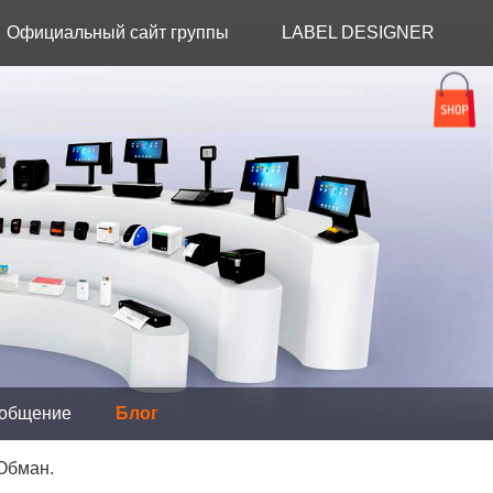
Официальный сайт группы
LABEL DESIGNER
пании HPRT
нет - магазин
ная торговля
тия
охранение
вочный зал
вки
щение
общение
Блог
e Manufacturing
Обман.
о
 Label Printer