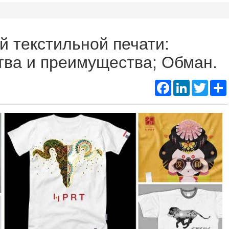
Подд
Thermal Printer Mechanism
Name Ta
 текстильной печати:
Portable A4 Printer
Instant
тва и преимущества; Обман.
Photo Booth Printer
Facebook
LinkedIn
Twitte