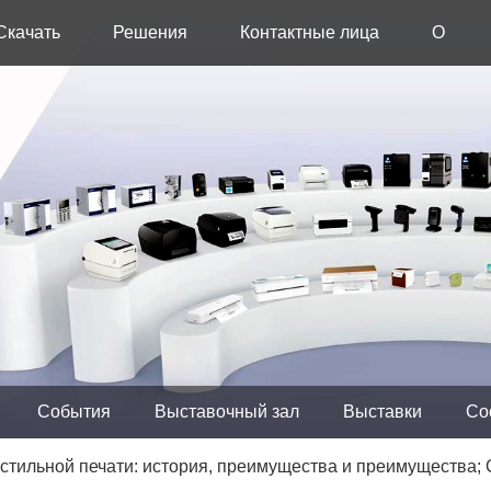
Скачать
Решения
Контактные лица
О
Скачать
Контактные лица
О ком
By Industry
APP DOWNLOAD
Обратная связь
Интер
Общественное питание
Рознич
SCANNER UTILITY
Собы
Логистика
Здраво
Выста
OEM/ODM Solution
Выста
By Application
Сооб
События
Выставочный зал
Выставки
Со
Блог
Thermal Receipt Printer
Additiv
тильной печати: история, преимущества и преимущества; 
Виде
E-commerce Packaging
Thermal