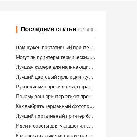
ержка
g Printer
 Camera
Последние статьи
БОЛЬШЕ.
Вам нужен портативный принтер A4 для складских счетов-фактур? Что действительно работает
r
Share
Могут ли принтеры термических этикеток делать водонепроницаемые этикетки для продуктов малого бизнеса?
Лучшая камера для начинающих, которые не хотят тратить бумагу
Лучший цветовый ярлык для журналирования и скрапбукинга: добавьте больше цвета на каждую страницу
Ручнописьмо против печати транспортных этикеток: советы для малого бизнеса в 2026 году
Почему ваш принтер этикет продолжает блокировать?
Как выбрать карманный фотопринтер: Полное руководство для журналистов, путешественников и пользователей iPhone
Лучший портативный принтер без чернил для путешествий, школы и мобильной работы: Hanin MT620 Pro Review
Идеи и советы для украшения спальни и общежития
Как сделать этикетки продуктов питания дома: Пошаговое руководство для малого пищевого бизнеса