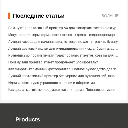
Последние статьи
БОЛЬШЕ.
Вам нужен портативный принтер A4 для складских счетов-фактур? Что действительно работает
Могут ли принтеры термических этикеток делать водонепроницаемые этикетки для продуктов малого бизнеса?
Лучшая камера для начинающих, которые не хотят тратить бумагу
Лучший цветовый ярлык для журналирования и скрапбукинга: добавьте больше цвета на каждую страницу
Ручнописьмо против печати транспортных этикеток: советы для малого бизнеса в 2026 году
Почему ваш принтер этикет продолжает блокировать?
Как выбрать карманный фотопринтер: Полное руководство для журналистов, путешественников и пользователей iPhone
Лучший портативный принтер без чернил для путешествий, школы и мобильной работы: Hanin MT620 Pro Review
Идеи и советы для украшения спальни и общежития
Как сделать этикетки продуктов питания дома: Пошаговое руководство для малого пищевого бизнеса
Products